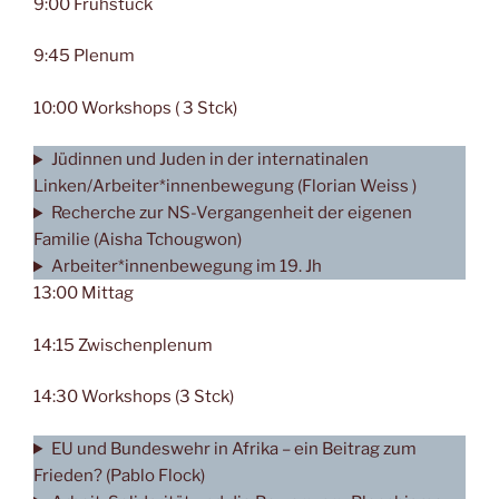
9:00 Frühstück
9:45 Plenum
10:00 Workshops ( 3 Stck)
Jüdinnen und Juden in der internatinalen
Linken/Arbeiter*innenbewegung (Florian Weiss )
Recherche zur NS-Vergangenheit der eigenen
Familie (Aisha Tchougwon)
Arbeiter*innenbewegung im 19. Jh
13:00 Mittag
14:15 Zwischenplenum
14:30 Workshops (3 Stck)
EU und Bundeswehr in Afrika – ein Beitrag zum
Frieden? (Pablo Flock)